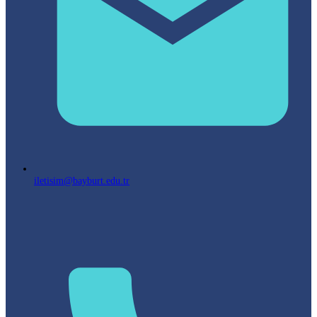
iletisim@bayburt.edu.tr