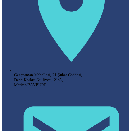
Gençosman Mahallesi, 21 Şubat Caddesi,
Dede Korkut Külliyesi, 21/A,
Merkez/BAYBURT