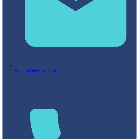
iletisim@bayburt.edu.tr