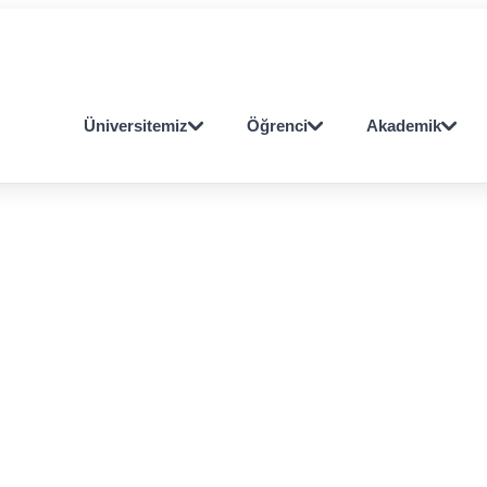
Öğrenci
Personel
OBS
E-POSTA
E-POSTA
Üniversitemiz
Öğrenci
Akademik