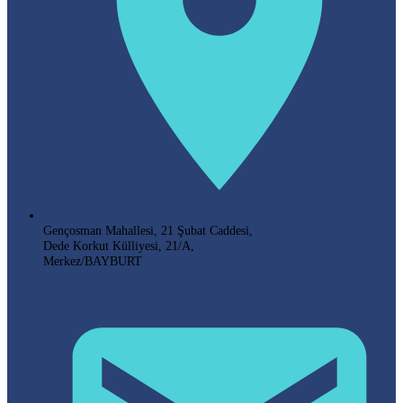
Gençosman Mahallesi, 21 Şubat Caddesi,
Dede Korkut Külliyesi, 21/A,
Merkez/BAYBURT