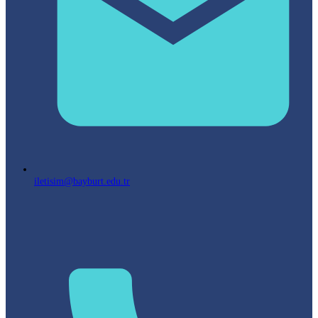
iletisim@bayburt.edu.tr