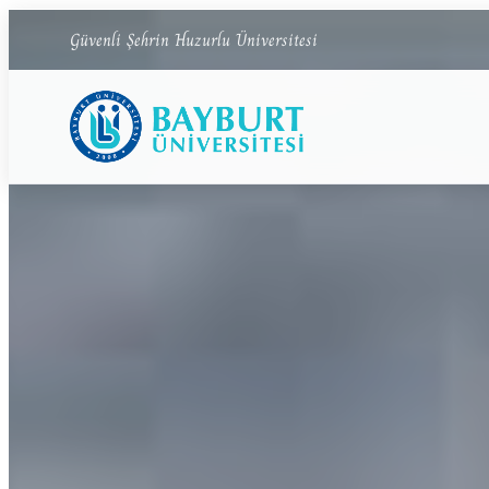
Bayburt Üniversitesi ana sayfası
Güvenli Şehrin Huzurlu Üniversitesi