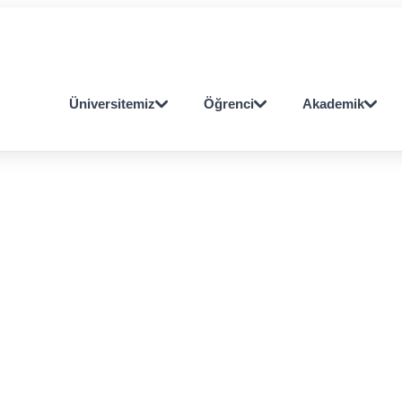
Öğrenci
Personel
OBS
E-POSTA
E-POSTA
Üniversitemiz
Öğrenci
Akademik