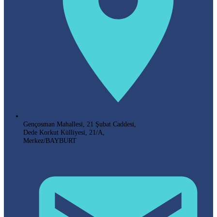
Gençosman Mahallesi, 21 Şubat Caddesi,
Dede Korkut Külliyesi, 21/A,
Merkez/BAYBURT