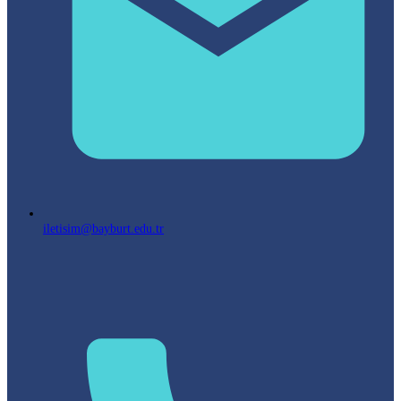
iletisim@bayburt.edu.tr