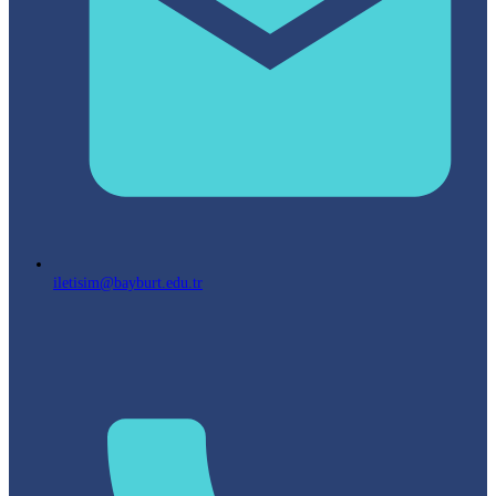
iletisim@bayburt.edu.tr