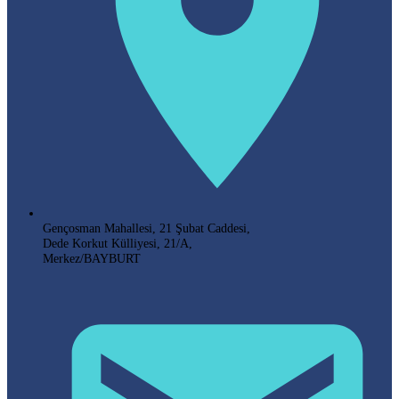
Gençosman Mahallesi, 21 Şubat Caddesi,
Dede Korkut Külliyesi, 21/A,
Merkez/BAYBURT